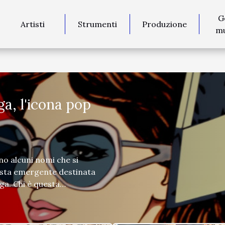
G
Artisti
Strumenti
Produzione
mu
ga, l'icona pop
no alcuni nomi che si
rtista emergente destinata
ga. Chi è questa
 scalpore nel mondo della
e? In questo articolo,
 segreta di Lady Goga,