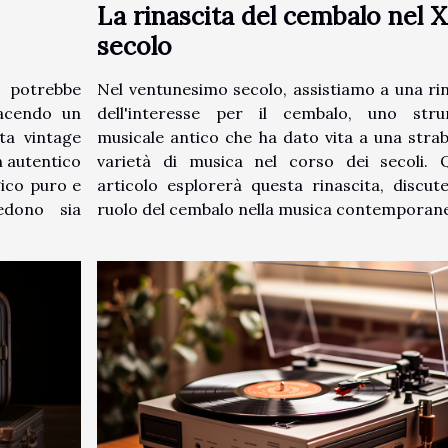
La rinascita del cembalo nel 
secolo
 potrebbe
Nel ventunesimo secolo, assistiamo a una ri
facendo un
dell'interesse per il cembalo, uno str
ta vintage
musicale antico che ha dato vita a una strab
n autentico
varietà di musica nel corso dei secoli. 
gico puro e
articolo esplorerà questa rinascita, discut
edono sia
ruolo del cembalo nella musica contemporanea,