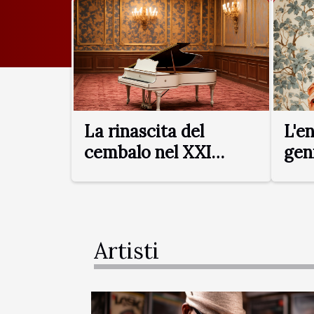
esplorando la storia, l'arte e il fascino di ques
invitiamo a scoprire con noi il viaggio straor
icona della musica pop. Origini e Ascesa alla FamaLady Goga, vero
nome Gorgona Stavropoulos, è una cantante 
origine greca che si sta rapidamente impon
emergente" sulla scena musicale internazional
La rinascita del
L'e
cembalo nel XXI
gen
secolo
del
Artisti