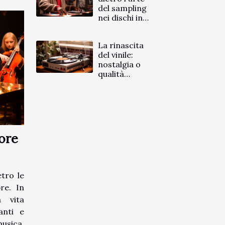
del sampling
nei dischi in
vinile
La rinascita
del vinile:
nostalgia o
qualità
sonora
superiore?
tore
tro le
re. In
a vita
anti e
usica.