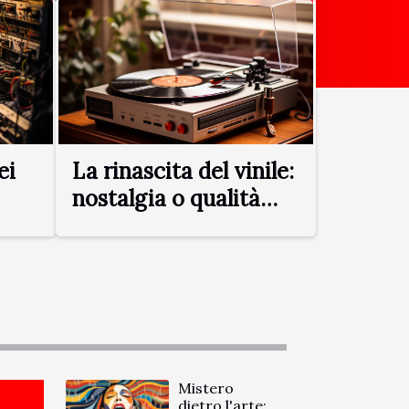
ei
La rinascita del vinile:
nostalgia o qualità
sonora superiore?
Mistero
dietro l'arte: