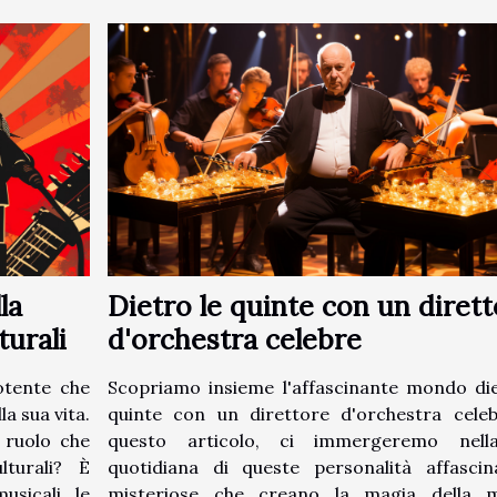
la
Dietro le quinte con un diret
turali
d'orchestra celebre
otente che
Scopriamo insieme l'affascinante mondo die
 sua vita.
quinte con un direttore d'orchestra celeb
 ruolo che
questo articolo, ci immergeremo nell
lturali? È
quotidiana di queste personalità affascin
sicali, le
misteriose che creano la magia della m