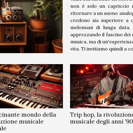
non è solo un capriccio 
ritornare a un suono analog
credono sia superiore a q
melomani di lunga data,
apprezzando il fascino dei d
musica, ma di un'esperienza
vita. Ti invitiamo quindi a c
scinante mondo della
Trip hop, la rivoluzion
uzione musicale
musicale degli anni '90
ale