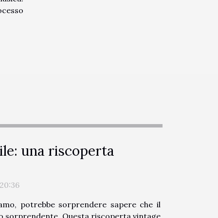
rocesso
nile: una riscoperta
20:36
iviamo, potrebbe sorprendere sapere che il
rno sorprendente. Questa riscoperta vintage