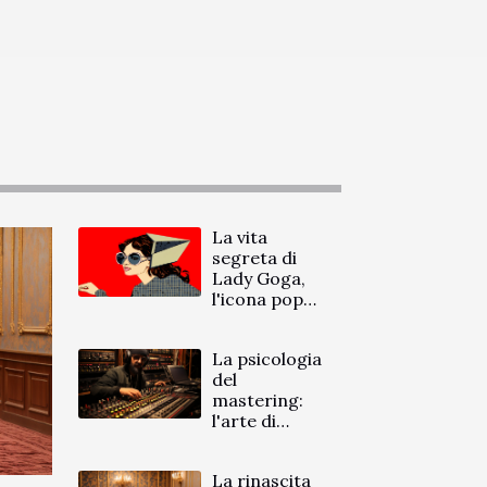
La vita
segreta di
Lady Goga,
l'icona pop
del futuro
La psicologia
del
mastering:
l'arte di
equilibrare un
mix
La rinascita