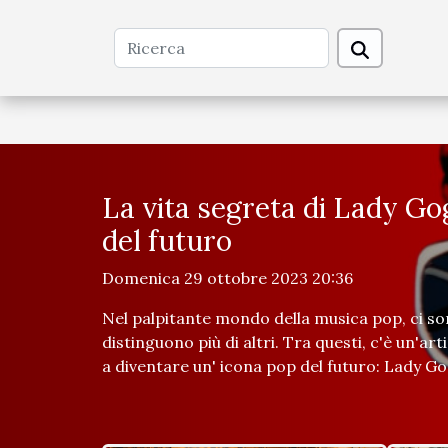
La vita segreta di Lady Go
del futuro
Domenica 29 ottobre 2023 20:36
Nel palpitante mondo della musica pop, ci so
distinguono più di altri. Tra questi, c'è un'a
a diventare un' icona pop del futuro: Lady Go
misteriosa figura? Perché sta facendo tanto
musica? Cosa la rende tanto unica e intrigant
immergeremo nel mistero che avvolge la vita