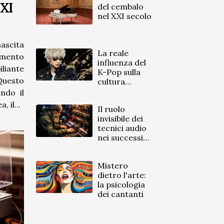
XXI
del cembalo
nel XXI secolo
nascita
La reale
umento
influenza del
iliante
K-Pop sulla
Questo
cultura
popolare
endo il
italiana
 il...
Il ruolo
invisibile dei
tecnici audio
nei successi
moderni
Mistero
dietro l'arte:
la psicologia
dei cantanti