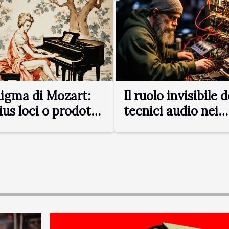
ta strabiliante artista. Ti
dinario di questa futura
e compositrice di
endo come "artista
e. Nata e...
nigma di Mozart:
Il ruolo invisibile d
ius loci o prodotto
tecnici audio nei
 suo tempo?
successi moderni