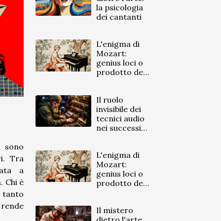
la psicologia
dei cantanti
L'enigma di
Mozart:
genius loci o
prodotto del
suo tempo?
Il ruolo
invisibile dei
tecnici audio
nei successi
moderni
i sono
L'enigma di
i. Tra
Mozart:
nata a
genius loci o
. Chi è
prodotto del
suo tempo?
o tanto
 rende
Il mistero
dietro l'arte