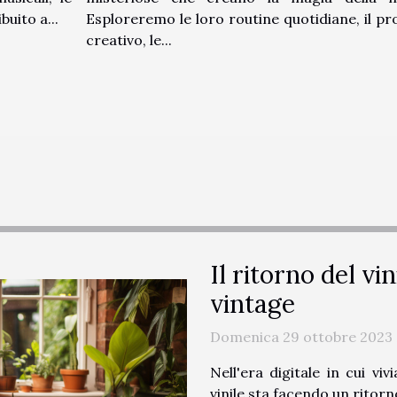
buito a...
Esploreremo le loro routine quotidiane, il p
creativo, le...
Il ritorno del vi
vintage
Domenica 29 ottobre 2023 
Nell'era digitale in cui v
vinile sta facendo un rito